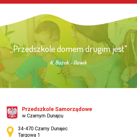
„Przedszkole domem drugim jest"
K. Bożek - Gowik
Przedszkole Samorządowe
w Czarnym Dunajcu
Adres pocztowy:
34-470 Czarny Dunajec
Targowa 1